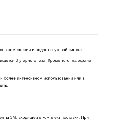
за в помещении и подает звуковой сигнал.
ается 0 угарного газа. Кроме того, на экране
ри более интенсивном использовании или в
ить.
енты 3M, входящей в комплект поставки. При