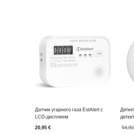
Датчик угарного газа EstAlert с
Детек
LCD-дисплеем
детек
20,95 €
54,90