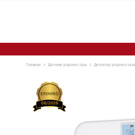
Главная
Датчики угарного газа
Детектор угарного газ
rt
EstAlert Оптический
Оптический дымовой