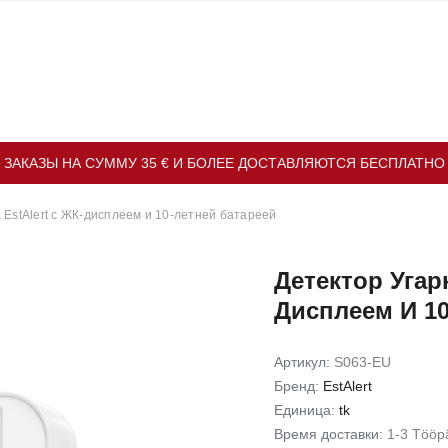
ЗАКАЗЫ НА СУММУ 35 € И БОЛЕЕ ДОСТАВЛЯЮТСЯ БЕСПЛАТНО
а EstAlert с ЖК-дисплеем и 10-летней батареей
Детектор Угарн
Дисплеем И 10
Артикул:
S063-EU
Бренд:
EstAlert
Единица:
tk
Время доставки:
1-3 Tööp