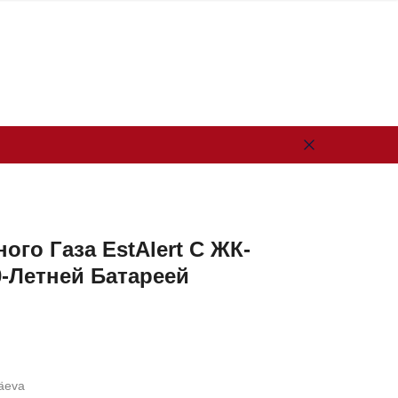
EESTI
VENE
ого Газа EstAlert С ЖК-
-Летней Батареей
äeva