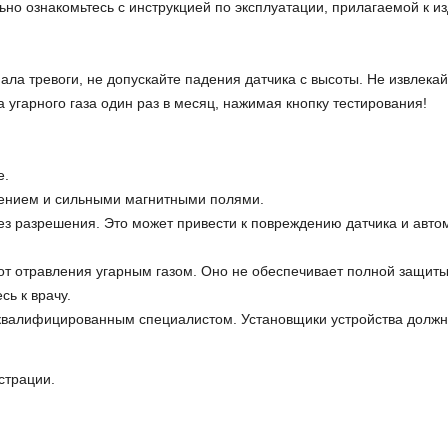
но ознакомьтесь с инструкцией по эксплуатации, прилагаемой к и
ала тревоги, не допускайте падения датчика с высоты. Не извлекай
 угарного газа один раз в месяц, нажимая кнопку тестирования!
е.
жением и сильными магнитными полями.
без разрешения. Это может привести к повреждению датчика и авт
от отравления угарным газом. Оно не обеспечивает полной защиты
сь к врачу.
 квалифицированным специалистом. Установщики устройства должн
страции.