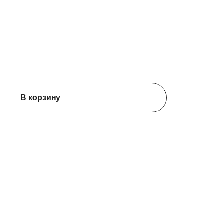
FireAngel oптический
Оптический дымовой
датчик дыма с батареей
извещатель EstAlert с
ой
10А
кнопкой отключения звук
2 шт. в упаковке
28,90 €
22,90 €
14,90 €
11,00 €
В корзину
В корзину
В корзину