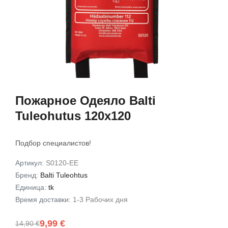
атареей
детектор дыма с кнопкой
датчик FireAngel
отключения звука
батареей 5А
7,95 €
5,99 €
24,90 €
19,90 
В корзину
В корз
Пожарное Одеяло Balti
Tuleohutus 120x120
Подбор специалистов!
Артикул:
S0120-EE
Бренд:
Balti Tuleohtus
Единица:
tk
Время доставки:
1-3 Pабочих дня
9,99 €
14,90 €