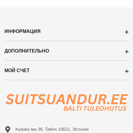
ИНФОРМАЦИЯ
ДОПОЛНИТЕЛЬНО
Правила пользования
Hапоминание
МОЙ СЧЕТ
Бренды
Установка
Кампания
Услуги
Профиль
Новые продукты
Контакт
История заказов
Карта сайта
Приобретённые товары
Сравнение
Kadaka tee 36, Tallinn 10621, Эстония