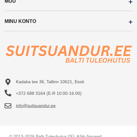
MUU
Tellimisinfo
Blogi
MINU KONTO
Kaubamärgid
Meelespea
Soodustooted
Paigaldamine
Minu konto
Uued tooted
Teenused
Tellimuste ajalugu
Sisukaart
Veip Detektor
Tellitud tooted
KKK
Vaata võrdlust
Kontakt
Kadaka tee 36, Tallinn 10621, Eesti
+372 688 3164 (E-R 10:00-16:00)
info@suitsuandur.ee
© 2013-2026 Balti Tuleohutus OÜ. Kõik õigused