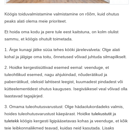
a -
Suitsuandur
Suitsuandur 5a p
Vaigistusnupuga - Basic
Köögis toiduvalmistamine valmistamine on rõõm, kuid ohutus
24,90 €
19,90 
peaks alati olema meie prioriteet.
7,95 €
5,99 €
Lisa ko
Et hoida oma kodu ja pere tule eest kaitstuna, on kolm olulist
Lisa korvi
sammu, et köögis ohutult toimetada.
1. Ärge kunagi jätke süüa tehes kööki järelevalveta: Olge alati
kohal ja jälgige oma toitu, õnnetused võivad juhtuda silmapilkselt.
2. Hoidke kergestisüttivad esemed eemal: veenduge, et
tuleohtlikud esemed, nagu ahjukindad, nõuderätikud ja
paberrätikud, oleksid lahtisest leegist, kuumadest pindadest või
kütteelementidest ohutus kauguses. Isegiväikesel veal võivad olla
laastavad tagajärjed.
3. Omama tuleohutusvarustust: Olge hädaolukordadeks valmis,
hoides tuleohutusvarustust käepärast. Hoidke
tulekustutit
ja
tuletekk
köögis kergesti ligipääsetavas kohas ja veenduge, et kõik
teie leibkonnaliikmed teavad, kuidas neid kasutada. Lisaks